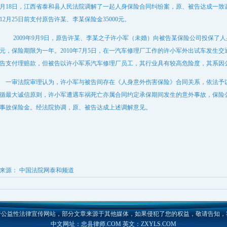
月18日，江西省泰和县人民法院调解了一起人身保险合同纠纷案，原、被告达成一致调
12月25日前支付原告许某、李某保险金35000元。
2009年9月9日，原告许某、李某之子许小军（未婚）向被告某保险公司投保了人身
元，保险期限为一年。2010年7月5日，在一汽车修理厂工作的许小军外出试车发生
告支付理赔款，但被告以许小军系汽车修理厂员工，其行业具有较高危险度，其系因
一审法院审理认为，许小军与被告间存在《人身意外伤害保险》合同关系，依法予
循最大诚信原则，许小军遭遇车祸死亡亦属合同约定承保期间发生的意外事故，保险
事故保险金。经法院协调，原、被告达成上述调解意见。
来源：
中国法院网泰和频道
于公益性法律宣传网站，部分文章来源于其他媒体，如果侵犯了您的权益，敬请告知，
中文网址：忠县律师.COM 英文：ZXYLS.COM