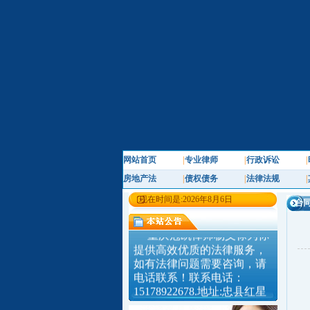
网站首页
|
专业律师
|
行政诉讼
|
房地产法
|
债权债务
|
法律法规
|
现在时间是:2026年8月6日
合同
重庆冠凯律师杨义禄为你
提供高效优质的法律服务，
如有法律问题需要咨询，请
电话联系！联系电话：
15178922678.地址:忠县红星
小区新华路4号附1号B栋二