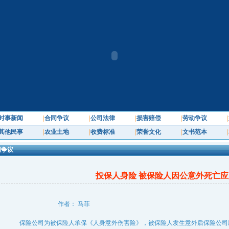
时事新闻
|
合同争议
|
公司法律
|
损害赔偿
|
劳动争议
|
其他民事
|
农业土地
|
收费标准
|
荣誉文化
|
文书范本
|
争议
投保人身险 被保险人因公意外死亡应
作者： 马菲
保险公司为被保险人承保《人身意外伤害险》，被保险人发生意外后保险公司应