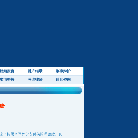
婚姻家庭
|
财产继承
|
刑事辩护
友情链接
|
聘请律师
|
律师咨询
赔
当按照合同约定支付保险理赔款。10