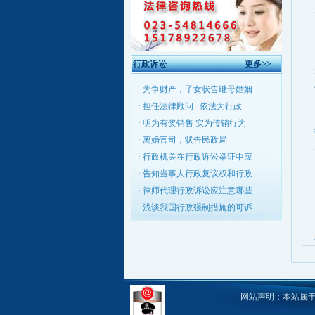
楼（德源大厦.）
我所因业务发展，需招聘
律师数名，保证案源，待遇
较好，欢迎有司法资格的人
行政诉讼
更多>>
员前来应聘。联系电话：
15178922678（杨主任）
·
为争财产，子女状告继母婚姻
·
担任法律顾问 依法为行政
·
明为有奖销售 实为传销行为
重庆律师
、
忠县律师
杨义禄竭成为你
服务
·
离婚官司，状告民政局
·
行政机关在行政诉讼举证中应
·
告知当事人行政复议权和行政
·
律师代理行政诉讼应注意哪些
·
浅谈我国行政强制措施的可诉
网站声明：本站属